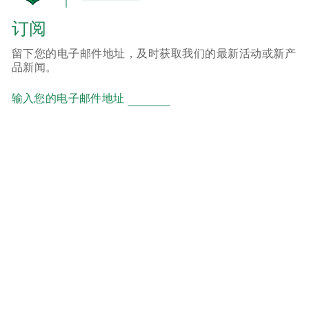
订阅
留下您的电子邮件地址，及时获取我们的最新活动或新产
品新闻。
输入您的电子邮件地址
产品
ER 锂亚硫酰氯柱式电池
CR 锂二氧化锰柱式电池
SC 超级能量型锂二氧化锰柱式电池
CP 锂二氧化锰软包电池
HCB 锂离子二次软包电池
HLM 钢壳全密封锂离子二次电池
RCR 钢壳半密封锂离子二次电池
UPC 电池电容器